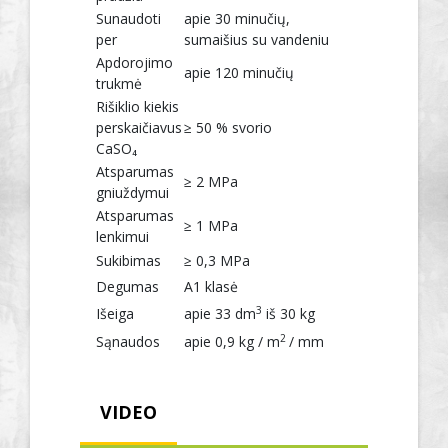
Sunaudoti
apie 30 minučių,
per
sumaišius su vandeniu
Apdorojimo
apie 120 minučių
trukmė
Rišiklio kiekis
perskaičiavus
≥ 50 % svorio
CaSO₄
Atsparumas
≥ 2 MPa
gniuždymui
Atsparumas
≥ 1 MPa
lenkimui
Sukibimas
≥ 0,3 MPa
Degumas
A1 klasė
3
Išeiga
apie 33 dm
iš 30 kg
2
Sąnaudos
apie 0,9 kg / m
/ mm
VIDEO