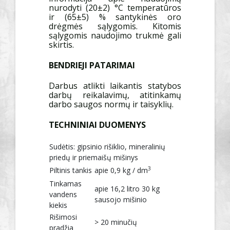
nurodyti (20±2) °C temperatūros
ir (65±5) % santykinės oro
drėgmės sąlygomis. Kitomis
sąlygomis naudojimo trukmė gali
skirtis.
BENDRIEJI PATARIMAI
Darbus atlikti laikantis statybos
darbų reikalavimų, atitinkamų
darbo saugos normų ir taisyklių.
TECHNINIAI DUOMENYS
Sudėtis: gipsinio rišiklio, mineralinių
priedų ir priemaišų mišinys
3
Piltinis tankis
apie 0,9 kg / dm
Tinkamas
apie 16,2 litro 30 kg
vandens
sausojo mišinio
kiekis
Rišimosi
> 20 minučių
pradžia