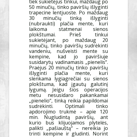
tiek sukietėjus tinkui, maždaug po
50 minučių, tinko paviršių išlyginti
trapecine lentjuoste. Po maždaug
30 minučių tinką išlyginti
(nubraukti) plačia mente, kuri
laikoma statmenai sienos
plokštumai. Prieš tinkui
sukietėjant, po maždaug 20
minučių, tinko paviršių sudrėkinti
vandeniu, nušveisti mente su
kempine, kad jo paviršiuje
susidarytų vadinamasis „pienelis“.
Praėjus 20 minučių tinko paviršių
išlyginti plačia mente, kuri
slenkama lygiagrečiai su sienos
plokštuma, kad įgautų galutinį
lygumą. Jeigu šios operacijos
metu nesusidaro pakankamai
„pienelio“, tinką reikia papildomai
sudrėkinti. Optimali tinko
apdorojimo trukmė – apie 120
min. Nugludintą paviršių, ant
kurio bus klijuojamos plytelės,
palikti „pašiauštą“ – nereikia jo
trinti kempine ir gludinti. Norint