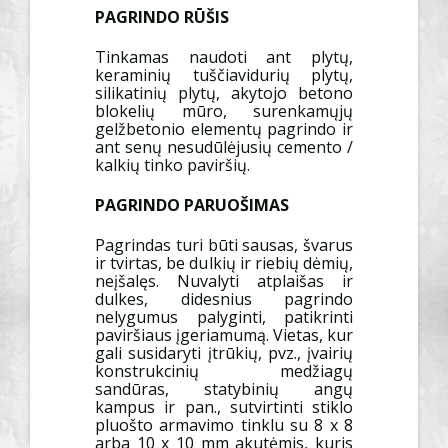
PAGRINDO RŪŠIS
Tinkamas naudoti ant plytų,
keraminių tuščiavidurių plytų,
silikatinių plytų, akytojo betono
blokelių mūro, surenkamųjų
gelžbetonio elementų pagrindo ir
ant senų nesudūlėjusių cemento /
kalkių tinko paviršių.
PAGRINDO PARUOŠIMAS
Pagrindas turi būti sausas, švarus
ir tvirtas, be dulkių ir riebių dėmių,
neįšalęs. Nuvalyti atplaišas ir
dulkes, didesnius pagrindo
nelygumus palyginti, patikrinti
paviršiaus įgeriamumą. Vietas, kur
gali susidaryti įtrūkių, pvz., įvairių
konstrukcinių medžiagų
sandūras, statybinių angų
kampus ir pan., sutvirtinti stiklo
pluošto armavimo tinklu su 8 x 8
arba 10 x 10 mm akutėmis, kuris