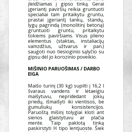
įleidžiamas į gipso tinką. Gerai
įgeriantį paviršių reikia gruntuoti
specialiai tam pritaikytu gruntu,
prastai įgeriantį tankų, standų,
lygų pagrindą (monolitinį betoną)
gruntuoti gruntu, pritaikytu
tokiems paviršiams. Visus plieno
elementus (staktas, instaliacijų
vamzdžius, užtvarus ir pan.)
saugoti nuo tiesioginio sąlyčio su
gipsu dėl jo korozinio poveikio.
MIŠINIO PARUOŠIMAS / DARBO
EIGA
Maišo turinį (30 kg) supilti į 16,2 l
švaraus vandens ir lėtaeigiu
maišytuvu, nepridedant jokių
priedų, išmaišyti iki vientisos, be
gumuliukų konsistencijos.
Paruoštą mišinį tolygiai kloti ant
sienos glaistytuvu ar plačia
mente. Taip paklotą tinką
paskirstyti H tipo lentjuoste. Šiek