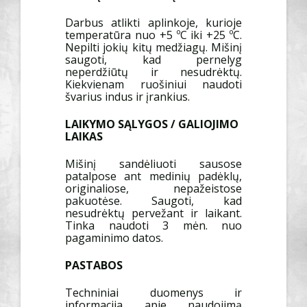
Darbus atlikti aplinkoje, kurioje
temperatūra nuo +5 ºC iki +25 ºC.
Nepilti jokių kitų medžiagų. Mišinį
saugoti, kad pernelyg
neperdžiūtų ir nesudrėktų.
Kiekvienam ruošiniui naudoti
švarius indus ir įrankius.
LAIKYMO SĄLYGOS / GALIOJIMO
LAIKAS
Mišinį sandėliuoti sausose
patalpose ant medinių padėklų,
originaliose, nepažeistose
pakuotėse. Saugoti, kad
nesudrėktų pervežant ir laikant.
Tinka naudoti 3 mėn. nuo
pagaminimo datos.
PASTABOS
Techniniai duomenys ir
informacija apie naudojimą