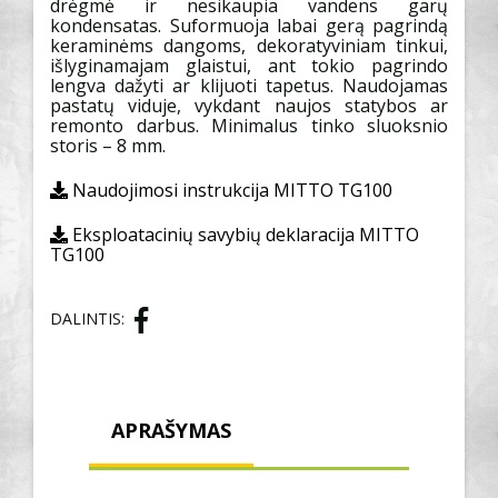
drėgmė ir nesikaupia vandens garų
kondensatas. Suformuoja labai gerą pagrindą
keraminėms dangoms, dekoratyviniam tinkui,
išlyginamajam glaistui, ant tokio pagrindo
lengva dažyti ar klijuoti tapetus. Naudojamas
pastatų viduje, vykdant naujos statybos ar
remonto darbus. Minimalus tinko sluoksnio
storis – 8 mm.
Naudojimosi instrukcija MITTO TG100
Eksploatacinių savybių deklaracija MITTO
TG100
DALINTIS:
APRAŠYMAS