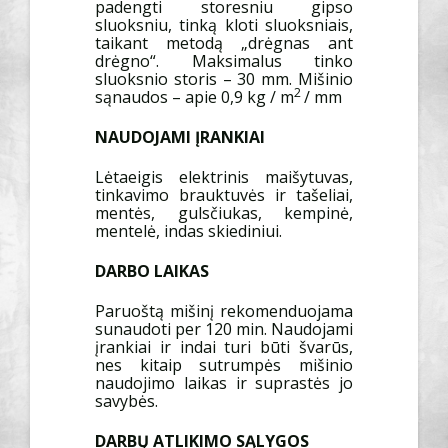
padengti storesniu gipso
sluoksniu, tinką kloti sluoksniais,
taikant metodą „drėgnas ant
drėgno“. Maksimalus tinko
sluoksnio storis – 30 mm. Mišinio
2
sąnaudos – apie 0,9 kg / m
/ mm
NAUDOJAMI ĮRANKIAI
Lėtaeigis elektrinis maišytuvas,
tinkavimo brauktuvės ir tašeliai,
mentės, gulsčiukas, kempinė,
mentelė, indas skiediniui.
DARBO LAIKAS
Paruoštą mišinį rekomenduojama
sunaudoti per 120 min. Naudojami
įrankiai ir indai turi būti švarūs,
nes kitaip sutrumpės mišinio
naudojimo laikas ir suprastės jo
savybės.
DARBŲ ATLIKIMO SĄLYGOS