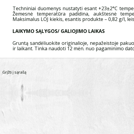
Techniniai duomenys nustatyti esant +23±2°С temper
Žemesnė temperatūra padidina, aukštesnė tempe
Maksimalus LOJ kiekis, esantis produkte – 0,82 g/l, leist
LAIKYMO SĄLYGOS/ GALIOJIMO LAIKAS
Gruntą sandėliuokite originalioje, nepažeistoje paku
ir laikant. Tinka naudoti 12 mėn. nuo pagaminimo dato
Grįžti į sąrašą