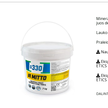
Minera
juos d
Lauko 
Pralei
Nau
Eksp
ETICS
Eksp
ETICS
DALINT