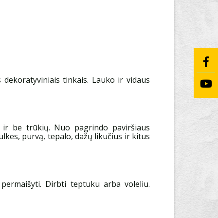
 dekoratyviniais tinkais. Lauko ir vidaus
s ir be trūkių. Nuo pagrindo paviršiaus
ulkes, purvą, tepalo, dažų likučius ir kitus
ermaišyti. Dirbti teptuku arba voleliu.