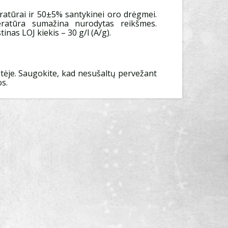
atūrai ir 50±5% santykinei oro drėgmei.
ratūra sumažina nurodytas reikšmes.
inas LOJ kiekis – 30 g/l (A/g).
otėje. Saugokite, kad nesušaltų pervežant
s.