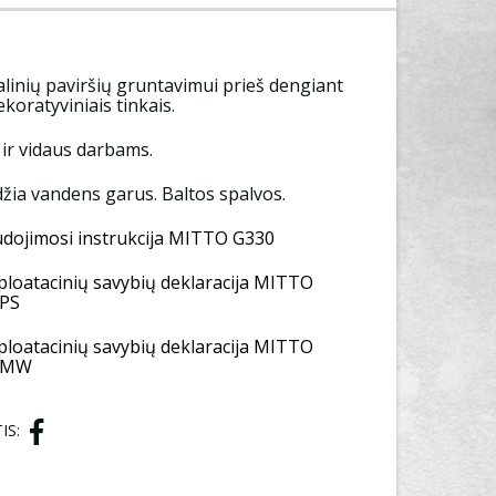
linių paviršių gruntavimui prieš dengiant
ekoratyviniais tinkais.
ir vidaus darbams.
džia vandens garus. Baltos spalvos.
dojimosi instrukcija MITTO G330
loatacinių savybių deklaracija MITTO
 PS
loatacinių savybių deklaracija MITTO
 MW
IS: