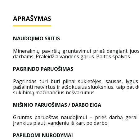
APRAŠYMAS
NAUDOJIMO SRITIS
Mineralinių paviršių gruntavimui prieš dengiant juos
darbams. Praleidžia vandens garus. Baltos spalvos.
PAGRINDO PARUOŠIMAS
Pagrindas turi būti pilnai sukietėjęs, sausas, lygu
pašalinti netvirtus ir atšokusius sluoksnius, taip pat d
sukibimą mažinančius nešvarumus.
MIŠINIO PARUOŠIMAS / DARBO EIGA
Gruntas paruoštas naudojimui – prieš darbą gerai p
Įrankius plauti vandeniu iš kart po darbo!
PAPILDOMI NURODYMAI