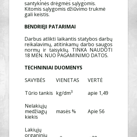
santykinės drėgmės sąlygomis.
Kitomis sąlygomis džiūvimo trukmė
gali keistis.
BENDRIEJI PATARIMAI
Darbus atlikti laikantis statybos darbų
reikalavimų, atitinkamų darbo saugos
normų ir taisyklių. TINKA NAUDOTI
18 MĖN. NUO PAGAMINIMO DATOS.
TECHNINIAI DUOMENYS
SAVYBĖS
VIENETAS
VERTĖ
3
Tūrio tankis
kg/dm
apie 1,49
Nelakiųjų
medžiagų
masės %
Apie 56
kiekis
Lakiųjų
organinių