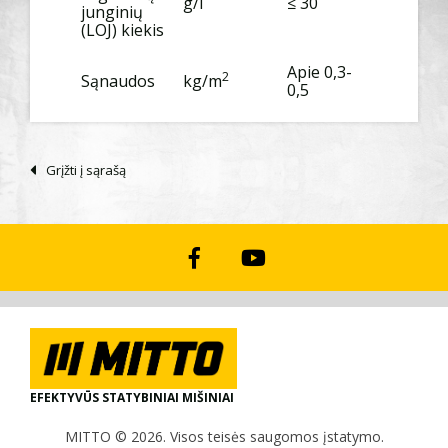
g/l
≤ 30
junginių
(LOJ) kiekis
Apie 0,3-
2
Sąnaudos
kg/m
0,5
Grįžti į sąrašą
EFEKTYVŪS STATYBINIAI MIŠINIAI
MITTO © 2026. Visos teisės saugomos įstatymo.