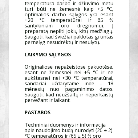
temperatūra darbo ir džiūvimo metu
turi būti ne žemesnė kaip +5 °C,
optimalios darbo sąlygos yra esant
+20 °C temperatūrai ir 65 %
santykiniam oro drėgnumui. Į
preparatą nepilti jokių kitų medžiagų.
Saugoti, kad šviežiai paklotas gruntas
pernelyg nesudrėktų ir nesulytų.
LAIKYMO SĄLYGOS
Originaliose nepažeistose pakuotėse,
esant ne žemesnei nei +5 °C ir ne
aukštesnei nei +30 °C temperatūrai,
sandariai uždarytame inde – 18
mėnesių nuo pagaminimo datos.
Saugoti, kad neužšaltų ir neperkaistų
pervežant ir laikant.
PASTABOS
Techniniai duomenys ir informacija
apie naudojimo būdą nurodyti (20 ± 2)
°C temperatūros ir (65 ± 5) % oro