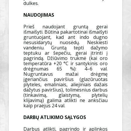
dulkes.
NAUDOJIMAS
Prieš naudojant gruntą gerai
išmaišyti. Būtina pakartotinai išmaišyti
gruntuojant, kad ant indo dugno
nesusidarytų nuosėdų. Neskiesti
vandeniu. Gruntą tepti dažymo
teptuku ar šepečiu, gerai įtrinti į
pagrindą. Džiūvimo trukmė (kai oro
temperatūra +20 °C ir santykinis oro
drėgnumas 65 %): 4–6 val.
Nugruntavus mažai drėgmę
įgeriančius paviršius (glazūruotas
plyteles, emaliniais, aliejiniais dažais
dažytus paviršius), tolimesnius darbus
(tinkavimą, glaistymą, plytelių
klijavimą) galima atlikti ne anksčiau
kaip praėjus 24 val.
DARBŲ ATLIKIMO SĄLYGOS
Darbus atlikti, pagrindo ir aplinkos