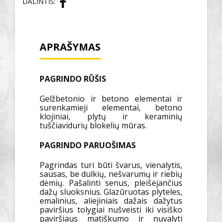
DALINTIS:
APRAŠYMAS
PAGRINDO RŪŠIS
Gelžbetonio ir betono elementai ir
surenkamieji elementai, betono
klojiniai, plytų ir keraminių
tuščiavidurių blokelių mūras.
PAGRINDO PARUOŠIMAS
Pagrindas turi būti švarus, vienalytis,
sausas, be dulkių, nešvarumų ir riebių
dėmių. Pašalinti senus, pleišėjančius
dažų sluoksnius. Glazūruotas plyteles,
emalinius, aliejiniais dažais dažytus
paviršius tolygiai nušveisti iki visiško
paviršiaus matiškumo ir nuvalyti